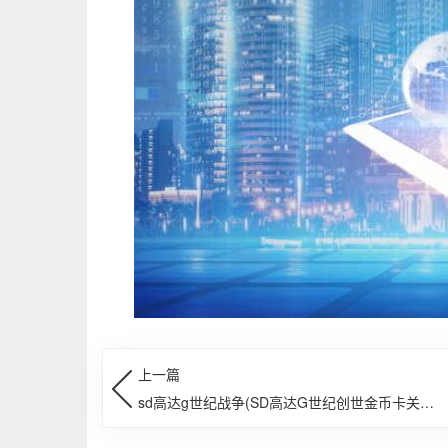
上一篇
sd高达g世纪战争(SD高达G世纪创世金币卡关攻
略)