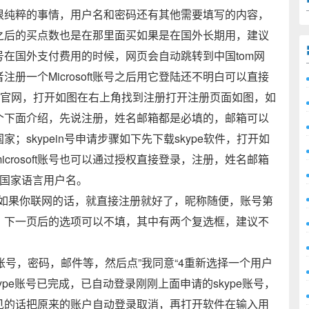
很纯粹的事情，用户名和密码还有其他需要填写的内容，
之后的买点数也是在那里面买如果是在国外长期用，建议
在国外支付费用的时候，网页会自动跳转到中国tom网
册一个Microsoft账号之后用它登陆还不明白可以直接
pe官网，打开如图在右上角找到注册打开注册页面如图，如
录，这个下面介绍，先说注册，姓名邮箱都是必填的，邮箱可以
skypein号申请步骤如下先下载skype软件，打开如
crosoft账号也可以通过授权直接登录，注册，姓名邮箱
填国家语言用户名。
动，如果你联网的话，就直接注册就好了，昵称随便，账号第
，下一页后的选项可以不填，其中有两个复选框，建议不
账号，密码，邮件等，然后点”我同意“4重新选择一个用户
ype账号已完成，已自动登录刚刚上面申请的skype账号，
见的话把原来的账户自动登录取消，再打开软件在输入用