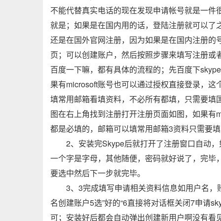
不能代替真实电话的现在发现申请帐号就是一件
就是；如果是在国内用的话，登陆注册就可以了
还是在国外官网注册，因为如果是在国内注册的号
页；可以创建账户，然后按照步骤来填写注册或者注
百度一下嘛，都有具体的流程的；先百度下sky
果有microsoft账号也可以通过授权直接登
填常用邮箱看填资料，不必所有都填，只需要填国家；
图在右上角找到注册打开注册页面如图，如果有mi
都是必填的，邮箱可以填常用邮箱3资料只需要
2、安装完Skype后就打开了注册窗口自
一个字是字母，其他随便，密码就好说了，完毕
要选中然后下一步就完毕。
3、3完成填写申请相关资料信息如用户名，
名创建账户5选”好的“6直接将对话框关闭7申请sk
可；安装好后都会自动弹出创建新用户啊没有看