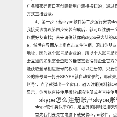
户名和密码窗口有创建新用户连接按钮的；通过官
方式直接登录。
4、第一步下载skype软件第二步运行安装
我接受该协议第四步安装完成后，就可以注册一个
以便好友查找；首先请确认你的skype是大陆的skype
e，然后在界面左上角点击文件注销，退出你朋友
地址；因为这个账号是企业的，所以个人账号是
会互通的如果需要登陆的话您需要得到企业官方
能获取登录相应账号的权利；可以注册的，只要
公的账号是一打开SKYPE就自动登录的，那就先点“
账号”，点了就弹出一个窗口，输入注册资料就O
显示，你可以直接使用微软邮箱注册或者直接使
skype怎么注册账户skyp
skype软件类似于QQ，是国外的即时通聊天
首先我们要先在电脑下载安装skype软件，点