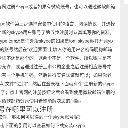
网注册Skype或者如果有微软账号，也可以通过微软邮箱
skype软件第三步选择安装中使用的语言，阅读协议，并选择
新的skype用户账号了第五步注册时认真填写你的资料，
 tom还是海外版skype的如果是tom skype你打开skyp
的账号然后在“欢迎界面”上填入你的用户名密码昵称邮箱
登陆不还是那个的，这两个不是一个软件，所以账号是不
的允许，或者通过注册上市公司企业之后注册相应账号才
你有一个手机号码，然后进行实名认证就可以；如果你老
文件”“注销”，然后在登录框下面就有个“注册新的skype
K了；点击官网的注册按钮之后会看到使用微软邮箱注册的
用微软邮箱登录使用希望能解决您的问题。
e账号在哪里可以注册
软件，那如何可以得到一个skype账号呢？
击下面的引用可以查看如何下载安装skype