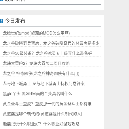
今日发布
龙腾世纪2mod(起源的MOD怎么用啊)
龙之谷破晓奇兵票房，龙之谷破晓奇兵的总票房是多少
哪
龙之谷50级装备？龙之谷冰灵五十级弄什么装备好
龙珠大冒险2？龙珠大冒险二周目攻略
龙之谷 神奇四侠(龙之谷神奇四侠有什么用)
龙与地下城勇士 龙与地下城勇士特权问卷答案
黑girl丫头 黑Girl里面的丫头真名叫什么
黄金圣斗士童虎？童虎那一代的黄金圣斗士都有谁
黄道婆是哪个朝代的(黄道婆是什么朝代的人)
鹿鼎记玩什么职业好？什么职业好游戏攻略