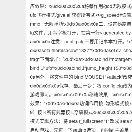
应效果：\x0d\x0a\x0d\x0a秘籍作用/god无敌模式/
ufo飞行模式/give all获得所有武器/g_speed#设置
mmo 1无限弹药\x0d\x0a\x0d\x0a二、设置秘籍启动热
fg文件，用写字板打开，在第一行// generated by Cal
a\x0d\x0a注意：config.cfg不要用记事本打开。\x
d\x0aseta thereisacow"1337"\x0d\x0aset sv_che
frag"下面增加：\x0d\x0a\x0d\x0abind I"notarget"\
bind U"ufo"\x0d\x0abind J"jump_height 150"\x0d\
0a另外：将文件中的 bind MOUSE1"+attack”改成 
d\x0a\x0d\x0a保存，最后一步：将 config
游戏即可。\x0d\x0a\x0d\x0a秘籍效果：\x0
效果：\x0d\x0a\x0d\x0a热键作用按 I隐形模
9）按 K所有武器按 L穿墙模式\x0d\x0a\x0d\x
模式实现方法：将 seta r_fullscreen"1"改成 seta
启动游戏，先进一下setting选项，再回到主菜单，