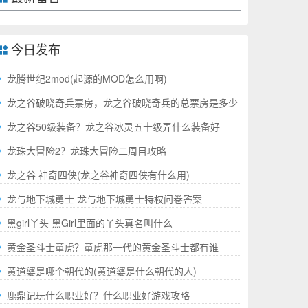
今日发布
龙腾世纪2mod(起源的MOD怎么用啊)
龙之谷破晓奇兵票房，龙之谷破晓奇兵的总票房是多少
哪
龙之谷50级装备？龙之谷冰灵五十级弄什么装备好
龙珠大冒险2？龙珠大冒险二周目攻略
龙之谷 神奇四侠(龙之谷神奇四侠有什么用)
龙与地下城勇士 龙与地下城勇士特权问卷答案
黑girl丫头 黑Girl里面的丫头真名叫什么
黄金圣斗士童虎？童虎那一代的黄金圣斗士都有谁
黄道婆是哪个朝代的(黄道婆是什么朝代的人)
鹿鼎记玩什么职业好？什么职业好游戏攻略