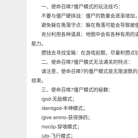
一、使命召唤7僵尸模式的玩法技巧：
不要与僵尸硬拼战：僵尸的数量会逐渐增加
避免躲在角落守点：躲在角落可能会导致被
充分利用各种道具：地图中会有各种有用的
能力。
攒钱去寻找宝箱：在游戏前期，尽量积攒点
二、使命召唤7僵尸模式无法通关的特点：
请注意，使命召唤7的僵尸模式是无限波数的
结束。
三、使命召唤7僵尸模式的秘籍：
/god-无敌模式；
/demigod-半神模式；
/give ammo-获得弹药；
/noclip-穿墙模式；
/ufo-飞行模式；