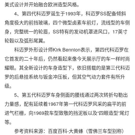
美式设计并开始融合欧洲造型风格。
4、第四代科迈罗诞生于1993年，科迈罗SS配备倾斜
角度极大的前挡玻璃，四个微型卤素车前灯，流线型的车侧
身，完整统一的轮眉，SS特有的发动机罩进风口，17英寸
轮毂以及弧形尾翼。
科迈罗外形设计师Kirk Bennion表示，第四代科迈罗在
它首发的二十年后，仍然看起来像今天展示厅的车一样时尚
耀眼。其全新设计的车身造型下，依旧搭载的是第三代科迈
罗的后悬挂系统与钣金冲压板，但其空气动力套件有所升
级。
5、第五代科迈罗车身侧面的腰线通过两次转折勾勒出
力量感，配有延续着1967年第一代科迈罗风采的扁平的前
进气栏栅，向1969款车型致敬的挡泥板以及“四眼造型”尾灯
等。
参考资料来源：百度百科-大黄蜂（雪佛兰车型别称）