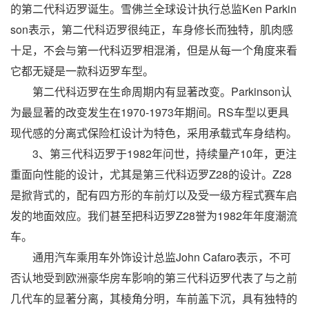
的第二代科迈罗诞生。雪佛兰全球设计执行总监Ken Parkin
son表示，第二代科迈罗很纯正，车身修长而独特，肌肉感
十足，不会与第一代科迈罗相混淆，但是从每一个角度来看
它都无疑是一款科迈罗车型。
第二代科迈罗在生命周期内有显著改变。Parkinson认
为最显著的改变发生在1970-1973年期间。RS车型以更具
现代感的分离式保险杠设计为特色，采用承载式车身结构。
3、第三代科迈罗于1982年问世，持续量产10年，更注
重面向性能的设计，尤其是第三代科迈罗Z28的设计。Z28
是掀背式的，配有四方形的车前灯以及受一级方程式赛车启
发的地面效应。我们甚至把科迈罗Z28誉为1982年年度潮流
车。
通用汽车乘用车外饰设计总监John Cafaro表示，不可
否认地受到欧洲豪华房车影响的第三代科迈罗代表了与之前
几代车的显著分离，其棱角分明，车前盖下沉，具有独特的