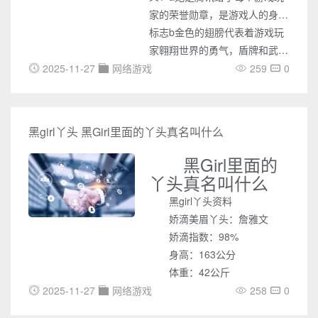
家的荣誉勋章，是游戏人的身份
标志
b金色的翅膀代表着游戏玩
家翱翔世界的勇气，盾牌和武
器，代表游戏玩家战胜困难的决
2025-11-27
网络游戏
259
0
心
黑girl丫头 黑Girl里面的丫头真名叫什么
黑Girl里面的
丫头真名叫什么
黑girl丫头资料
娇滴美眉丫头：詹雅文
娇滴指数：98%
身高：163公分
体重：42公斤
2025-11-27
网络游戏
258
0