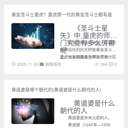
黄金圣斗士童虎？童虎那一代的黄金圣斗士都有谁
《圣斗士星
矢》中,童虎的师
门究竟有多么厉害
作为自神话以来就一直最受
呢
女神信任的的天秤座黄金圣斗
士，一直保管着女神为了对付狂
童虎强大的战斗力师从何处
斗士而制作的十二件弑神武器。
2025-11-26
网络游戏
264
0
在上一代天平圣斗士伊提亚死
后，童虎便继承了天秤座圣衣，
并参加了243之前的圣战，和史
黄道婆是哪个朝代的(黄道婆是什么朝代的人)
昂成为残存的黄金圣斗士。战后
按照雅典娜的吩咐，去五老峰镇
黄道婆是什么
守108颗魔星。那么童虎一身本
朝代的人
事师从何处？师门有多强呢？
黄道婆是宋末元初的人。
黄道婆（1245年—1330