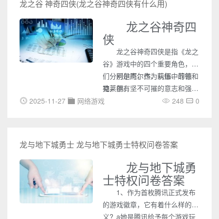
龙之谷 神奇四侠(龙之谷神奇四侠有什么用)
龙之谷神奇四
侠
龙之谷神奇四侠是指《龙之
谷》游戏中的四个重要角色，他
们分别是阿尔杰、莉娜、菲德和
阿尔杰，作为队伍中的领
克莱尔。
袖，拥有坚不可摧的意志和强大
的战斗能力。他擅长使用剑和盾
2025-11-27
网络游戏
248
0
牌，能够在战场上冲锋陷阵，为
队友抵挡敌人的攻击。阿尔杰的
勇敢和决心，使得他在关键时刻
龙与地下城勇士 龙与地下城勇士特权问卷答案
总能挺身而出，为团队带来希
望。
龙与地下城勇
士特权问卷答案
1、作为首枚腾讯正式发布
的游戏徽章，它有着什么样的意
义?
a她是腾讯给予每个游戏玩