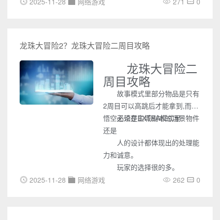
后通过铁匠处进行合成，形成图
料，随后在铁匠处进行合成。同
2025-11-28
网络游戏
271
0
腾套装。具体所需材料数量和种
样，材料的具体需求需查阅铁匠
类，需查看铁匠的“物品制作”以
的“物品制作”页面。
获取详细信息。
龙珠大冒险2？龙珠大冒险二周目攻略
龙珠大冒险二
周目攻略
故事模式里部分物品是只有
2周目可以高跳后才能拿到,而小
悟空必须在EXTRA模式里
无论是主城副本的场景物件
还是
人的设计都体现出的处理能
力和诚意。
玩家的选择很的多。
2025-11-28
网络游戏
262
0