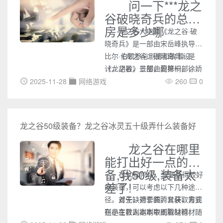
问一下***龙之
谷破晓奇兵的总票
房是多少哪
龙之谷大电影《龙之谷·破
晓奇兵》是一部由宋岳峰执导，
比尔·伯顿参与剧情和故事设
《龙之谷：破晓奇兵》是
计，胡歌，景甜，夏梓桐，徐娇
《龙之谷》三部曲的第一部，改
等参与配音的一部魔幻动画电
编自盛大游戏的《龙之谷》，由
2025-11-28
网络游戏
260
0
影。
中国团队制作、配音，美国人员
参与剧情设计和北美版配音。本
片讲述了五十年前的第一次黑龙
龙之谷50级装备？龙之谷冰灵五十级弄什么装备好
突袭发生的事件。
龙之谷在哪里
能打出好一点的装
备,我50级,装备太
在50级阶段，想要获得较好
差了!
的装备，可以考虑以下几种途
径。首先，对于图腾套装，需要
对于缺德套装，其获取方式
在小主教副本刷取图腾材料，随
则是在巨人副本中刷取缺德材