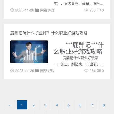
年），又名黄婆、黄母，原松江
府乌泥泾（今属上海市）人，宋
2025-11-26
网络游戏
256
0
末元初著名的棉纺织家、技术改
革家。幼时流落崖州（治所在今
海南省三亚市崖城镇），居约40
鹿鼎记玩什么职业好？什么职业好游戏攻略
年，向黎族妇女学习棉纺织技艺
并有改进，总结出“错纱、配
***鹿鼎记***什
色、综线、挈花”的织造技术。
么职业好游戏攻略
鹿鼎记什么职业好玩家
一：剑士，刷怪快，30出群，单
刷无限爽，当然组队更好。血
2025-11-26
网络游戏
264
0
高，闪避高，命中高。不过就是
攻击差点~总体还是相当不错
的，到50后选个火枪手做第二职
业，基本可以弥补。我就是选这
个的。贤士蛮多人选，不过，我
‹‹
1
2
3
4
5
6
7
8
没觉得有多好。药师就不说了，