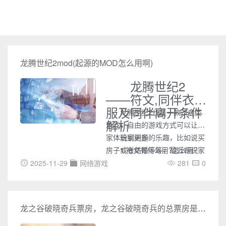
龙腾世纪2mod(起源的MOD怎么用啊)
龙腾世纪2
——符文,同伴衣
服及同伴离开条件
龙腾世纪2也是一款沙盒类
解析
游戏，自由的游戏方式可以让玩
家体验到更多的乐趣，比如说买
玩家问题
房子或者结婚等等，最近有玩家
1.符文有什么用?怎么用?
提出了游戏中的一些问题，有类
2025-11-29
网络游戏
281
0
似问题的玩家可以参考一下。
龙之谷破晓奇兵票房，龙之谷破晓奇兵的总票房是多少哪