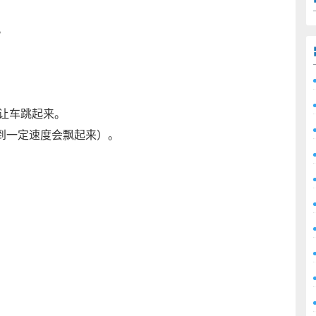
子。
。
t就能让车跳起来。
车开到一定速度会飘起来）。
。
。