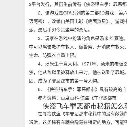
2平台发行，其衍生前传有《侠盗猎车手：罪恶
2、该游戏是GTA系列的第二部3D游戏，第六
迈阿密），改编自美国电影《疤面煞星》。游戏
派，最后手刃令其坐牢的桑尼。
3、玩家在游戏中扮演的角色是汤米·维赛迪
中可以驾驶救护车救人、做警察、开消防车救火
生命、防弹衣血量上限。
4、汤米生于意大利。1971年，汤米的老
禁，他从监狱里被释放出来时，他被送到了罪城
固，成为了罪恶都市的第一号人物。
5、《侠盗猎车手：罪恶都市》具有较高的自
参考资料：百度百科-侠盗飞车罪恶都市
侠盗飞车罪恶都市秘籍怎么
在寻找侠盗飞车罪恶都市秘籍中的没有敞篷
通常，这类稀有车辆会隐藏在特定的地方，可能