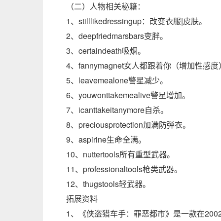
（二）人物相关秘籍：
1、stilllikedressingup：改变衣服|皮肤。
2、deepfriedmarsbars变胖。
3、certaindeath吸烟。
4、fannymagnet女人都跟着你（增加性感
5、leavemealone警星减少。
6、youwonttakemealive警星增加。
7、icanttakeitanymore自杀。
8、preciousprotection加满防弹衣。
9、aspirine生命全满。
10、nuttertools所有重型武器。
11、professionaltools枪类武器。
12、thugstools轻武器。
拓展资料
1、《侠盗猎车手：罪恶都市》是一款在2002年由