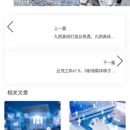
上一篇
九阴真经打造台奇遇，九阴真经铁
匠一阶打造台怎么用
下一篇
云顶之弈s7.5，5新增羁绊棋子一
览
相关文章