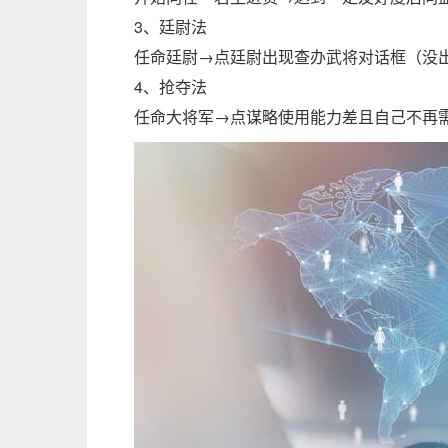
3、廷尉法
任命廷尉→点廷尉出现查办武将对话框（没出
4、抢夺法
任命大将军→点谋略使用能力差且自己不再