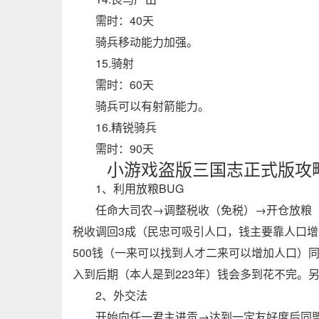
需时：40天
骑兵移动能力加强。
15.骑射
需时：60天
骑兵可以有射箭能力。
16.精锐骑兵
需时：90天
小游戏盗版三国志正式版攻
1、利用放粮BUG
任命大司农→调整税收（免税）→开仓放粮（
税收调回3成（民忠可吸引人口，钱主要靠人口
500钱（一来可以找到人才二来可以增加人口）
入到后期（本人是到223年）钱会多到花不完。
2、外交法
开始向任一君主进贡→达到一定友好度后同