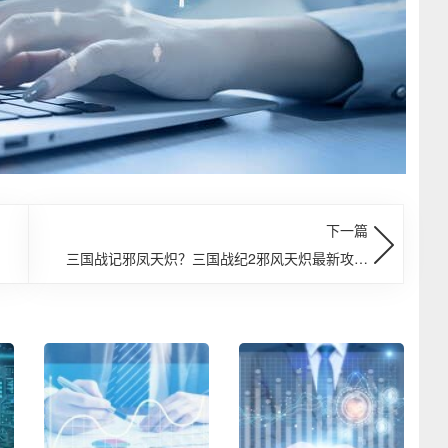
下一篇
三国战记邪凤天炽？三国战纪2邪风天炽最新攻略
如何下载