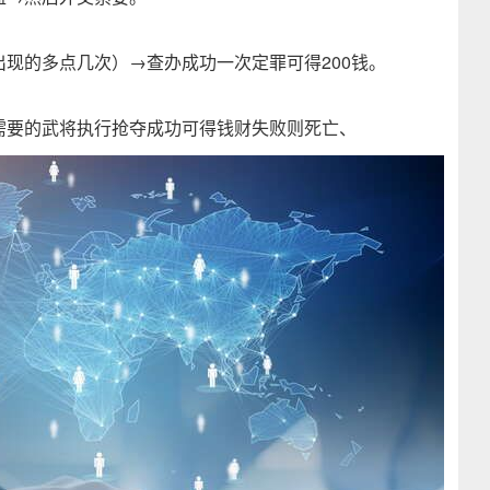
现的多点几次）→查办成功一次定罪可得200钱。
需要的武将执行抢夺成功可得钱财失败则死亡、