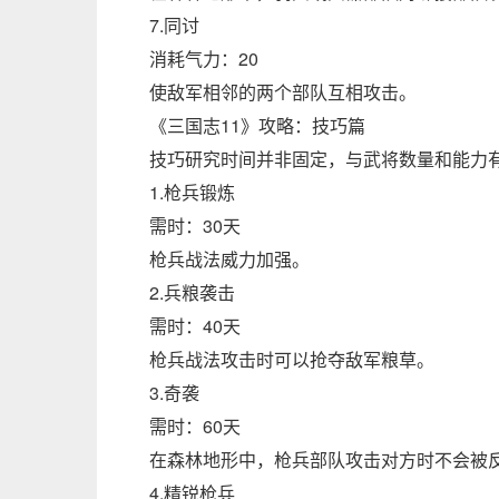
7.同讨
消耗气力：20
使敌军相邻的两个部队互相攻击。
《三国志11》攻略：技巧篇
技巧研究时间并非固定，与武将数量和能力
1.枪兵锻炼
需时：30天
枪兵战法威力加强。
2.兵粮袭击
需时：40天
枪兵战法攻击时可以抢夺敌军粮草。
3.奇袭
需时：60天
在森林地形中，枪兵部队攻击对方时不会被
4.精锐枪兵