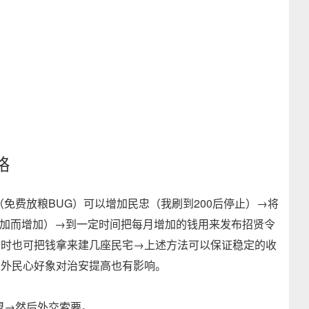
略
免费放粮BUG）可以增加民忠（我刷到200后停止）→将
增加而增加）→到一定时间把每月增加的钱用来发布招贤令
同时也可把钱拿来建几座民宅→上述方法可以保证稳定的收
另外民心好象对治安提高也有影响。
盟→然后外交索要。