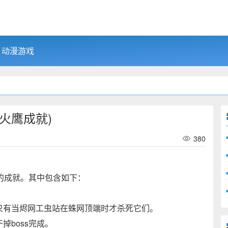
动漫游戏
火鹰成就)
380
的成就。其中包含如下：
只有当烬网工虫站在蛛网顶端时才杀死它们。
boss完成。