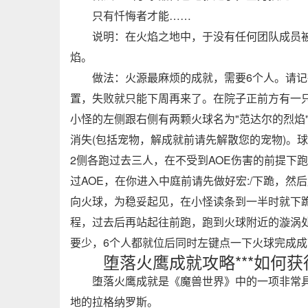
只有忏悔者才能……
说明：在火焰之地中，于没有任何团队成员
焰。
做法：火源最麻烦的成就，需要6个人。请
置，失败就只能下周再来了。在院子正前方有一只
小怪的左侧跟右侧有两颗火球名为"范达尔的烈焰
消失(包括宠物，解成就前请先解散您的宠物)。球
2侧各跑过去三人，在不受到AOE伤害的前提下
过AOE，在你进入中庭前请先做好宏:/下跪，
向火球，为稳妥起见，在小怪读条到一半时就下跪
程，过去后再站起往前跑，跑到火球附近的漩涡
要少，6个人都就位后同时左键点一下火球完成
堕落火鹰成就攻略***如何获
堕落火鹰成就是《魔兽世界》中的一项非常
地的拉格纳罗斯。