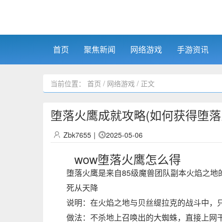
首页
聚焦新闻
网络游戏
手游资讯
当前位置：
首页
/
网络游戏
/ 正文
堕落火鹰成就攻略(如何获得堕落
Zbk7655
|
2025-05-06
wow堕落火鹰怎么得
堕落火鹰是来自85级魔兽团队副本火焰之地
死从天降
说明：在火焰之地与贝丝缇拉克的战斗中，
做法：不杀地上召唤出的大蜘蛛，直接上网干掉