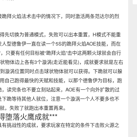
被跪拜火焰法术击中的情况下，同时激活两条范达尔的烈
记得先切换为普通模式，失败可以出本重置，H模式不能重
人型德鲁伊一直在读一个5S的跪拜火焰AOE技能，而在
"，只要有任何目标被“跪拜火焰”击中这两颗火球就会自行
状物体边上各有3个漩涡(走近能看见)，成就要求就是左右
跑到漩涡位置同时点击球状物体就可以获得。下跪就可以躲
然后用自己跑得最快的天赋和技能，以那个德鲁伊为目标，跑
，读完条也不要立刻站起来，AOE有一个向外扩散的过
处下跪等待其他人就位，注意一个漩涡一个人不要多也不
成就，失败了就跑出本重置再来。
得堕落火鹰成就***
具有挑战性的成就，要求玩家在特定的条件下击败火源之