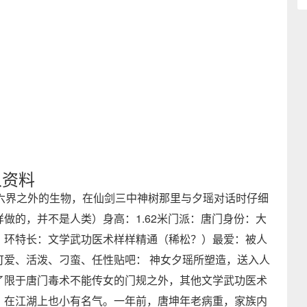
人资料
六界之外的生物，在仙剑三中神树那里与夕瑶对话时仔细
做的，并不是人类）身高：1.62米门派：唐门身份：大
，环特长：文学武功医术样样精通（稀松？）最爱：被人
可爱、活泼、刁蛮、任性贴吧： 神女夕瑶所塑造，送入人
了限于唐门毒术不能传女的门规之外，其他文学武功医术
，在江湖上也小有名气。一年前，唐坤年老病重，家族内