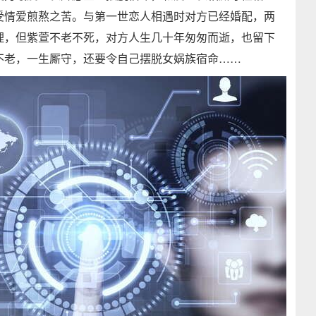
受情爱煎熬之苦。与第一世恋人相遇时对方已经婚配，两
理，但紫萱不老不死，对方人生几十年匆匆而逝，也留下
不老，一生厮守，还要令自己摆脱女娲族宿命……