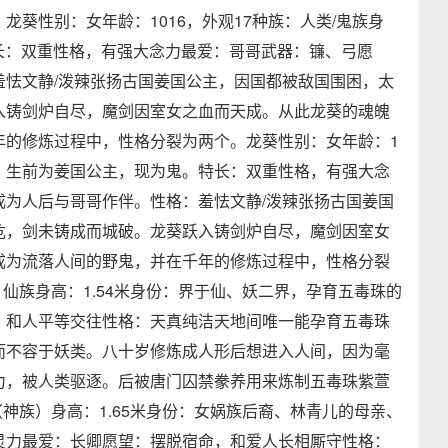
葵性别：女年龄：1016，外观17种族：人类/鬼族身
特长：双重性格，有强大念力最爱：哥哥武器：镰、弓愿
羞怯文静/泼辣张扬古国姜国公主，因国都被敌国围困，太
入铸剑炉自尽，魔剑因室女之血而天成。从此龙葵的魂魄
年的修炼过程中，性格分裂为两个。龙葵性别：女年龄：1
米身份：生前为姜国公主，现为鬼。特长：双重性格，有强大念
成为人后与哥哥作伴。性格：羞怯文静/泼辣张扬古国姜国
危，剑未铸成而城破。龙葵跃入铸剑炉自尽，魔剑因室女
成为流落人间的野鬼，并在千年的修炼过程中，性格分裂
：仙族身高：1.54米身份：界于仙、妖二界，孕育五毒珠的
：和人平等交往性格：天真纯洁天地间唯一能孕育五毒珠
而不容于妖类。八十岁修炼成人形后想进入人间，因为毫
力，被人类驱逐。后被唐门囚禁豢养用来炼制五毒珠紫萱
（神族）身高：1.65米身份：女娲族后裔、林青儿的母亲、
灵力最爱：长卿愿望：摆脱宿命，和爱人长相厮守性格：