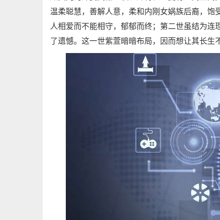
温柔聪慧，善解人意，柔和内刚女娲族后裔，饱
人相爱而不能相守，郁郁而终；第二世虽结为连
了遗憾。这一世紫萱暗暗布局，因而想让其长生