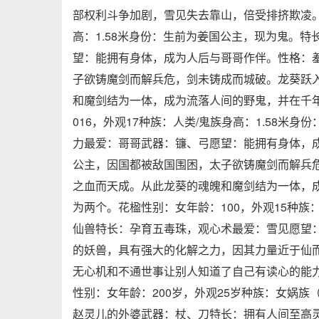
部权利斗争加剧，雪见失去靠山，倍受排挤欺凌。龙
高：1.58米身份：生前为姜国公主，现为鬼。
望：能拥有身体，成为人后与哥哥作伴。性格：
子欲铸魔剑而解兵危，剑未铸成而城破。龙葵跃
和魔剑结为一体，成为流落人间的野鬼，并在千
016，外观17种族：人类/鬼族身高：1.58
力最爱：哥哥武器：镰、弓愿望：能拥有身体，
公主，因国都被敌国围困，太子欲铸魔剑而解兵
之血而天成。从此龙葵的魂魄和魔剑结为一体，
为两个。花楹性别：女年龄：100，外观15种族
仙兽特长：孕育五毒珠，观心术最爱：雪见愿望
的妖兽，具有强大的化解之力，因其力量近于仙
无心机和不通世事让别人知道了自己有读心的能
性别：女年龄：200岁，外观25岁种族：女娲族
赵灵儿的外婆武器：杖、刀特长：拥有人间至高