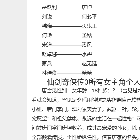
岳跃利—————唐坤
刘锐——————何必平
韩晓——————火鬼王
何艳——————圣姑
宋洋——————溪风
赵卓娜—————水碧
萧兵——————赵无延
林佳俊—————精精
仙剑奇侠传3所有女主角个
唐雪见性别：女年龄：18种族：？（雪见是
看就会知道，雪见是夕瑶用神树之实仿照自己模样
小姐、唐门掌门，现为景天妻子。武器：针，轮
宠愿望：和祖父健康、永远的生活在一起性格：
间被唐门掌门唐坤收养，成其最宠爱的孙女，除
全部倾囊传授。个性娇纵任性，借着唐家的名头