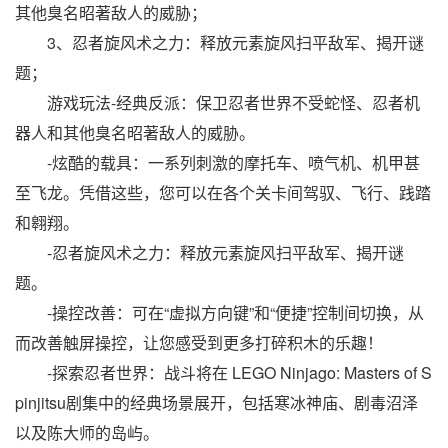
其他臭名昭著敌人的威胁；
3、忍者旋风术之力：释放元素旋风扫平敌军、揭开谜
题；
游戏玩法-经典反派：保卫忍者世界不受蛇怪、忍者机
器人和其他臭名昭著敌人的威胁。
-炫酷的载具：一系列刺激的摩托车、喷气机、机甲甚
至飞龙。凭借这些，您可以在各个关卡间驾驭、飞行、践踏
和翱翔。
-忍者旋风术之力：释放元素旋风扫平敌军、揭开谜
题。
-操控改善：可在“虚拟方向键”和“便捷”控制间切换，从
而改善触屏操控，让您感受到更多打碎积木的乐趣！
-探索忍者世界：战斗将在 LEGO Ninjago: Masters of S
pinjitsu剧集中的经典场景展开，包括寒冰神庙、剧毒沼泽
以及陈大师的岛屿。