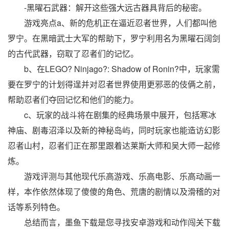
-黑曜石武器：解开这些强大远古器具背后的秘密。
游戏亮点a、新的危机正在逼近忍者世界，人们都叫他
罗宁。在黑暗武士大军的帮助下，罗宁利用名为黑曜石阔剑
的古代武器，窃取了忍者们的记忆。
b、在LEGO? Ninjago?: Shadow of Ronin?中，玩家需
要在罗宁的计划得逞并对忍者世界使用更邪恶的伎俩之前，
帮助忍者们夺回记忆和他们的能力。
c、玩家的战斗将在剧集的经典场景中展开，包括寒冰
神庙、剧毒沼泽以及新的神秘岛屿，同时玩家也能造访幻影
忍者山村，忍者们正在那里跟着达莱斯大师和吴大师一起修
炼。
游戏评测与其他现代乐高游戏、乐高电影、乐高动画一
样，本作依然体现了傻傻的角色、荒唐的剧情以及滑稽的对
话等系列特色。
总结而言，墨鱼下载是您寻找安卓游戏和动作闯关下载