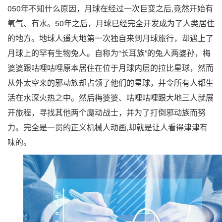
050年不知什么原因，月球在经过一次巨变之后,竟然开始有
氧气、有水。50年之后，月球已经完全开发成为了人类居住
的地方。地球人遥大地第一次独自来到月球旅行，却遇上了
月球上的罕有生物兔人。自称为“长耳族”的兔人两婆孙，梅
婆婆跟咕哩咕哩原本居住在位于月球内层的拉比星球，然而
从外太空来的邪动族却占领了他们的星球，并令所有人都生
活在水深火热之中。然后梅婆婆、咕哩咕哩跟大地三人就展
开旅程，寻找其他两个魔动战士，并为了打倒邪动族而努
力。完全是一贯的正义机械人动画,却就是让人看得津津有
味的。