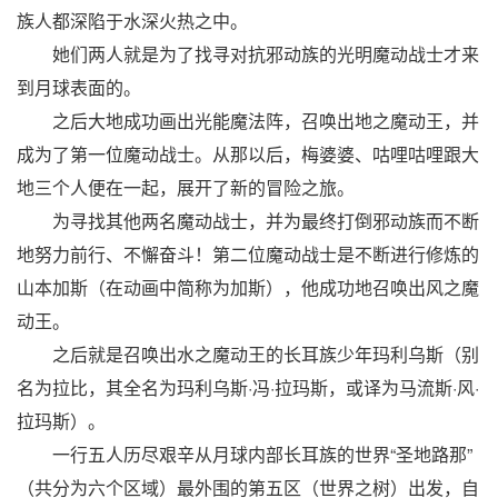
族人都深陷于水深火热之中。
她们两人就是为了找寻对抗邪动族的光明魔动战士才来
到月球表面的。
之后大地成功画出光能魔法阵，召唤出地之魔动王，并
成为了第一位魔动战士。从那以后，梅婆婆、咕哩咕哩跟大
地三个人便在一起，展开了新的冒险之旅。
为寻找其他两名魔动战士，并为最终打倒邪动族而不断
地努力前行、不懈奋斗！第二位魔动战士是不断进行修炼的
山本加斯（在动画中简称为加斯），他成功地召唤出风之魔
动王。
之后就是召唤出水之魔动王的长耳族少年玛利乌斯（别
名为拉比，其全名为玛利乌斯·冯·拉玛斯，或译为马流斯·风·
拉玛斯）。
一行五人历尽艰辛从月球内部长耳族的世界“圣地路那”
（共分为六个区域）最外围的第五区（世界之树）出发，自