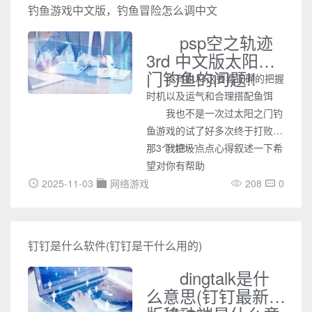
钓鱼游戏中文版，钓鱼冒险怎么调中文
psp空之轨迹
3rd 中文版太阳之
门钓鱼的问题!!
没有BUG这要看正确的把握
时机以及运气和合理搭配鱼饵
我也不是一次过太阳之门钓
鱼游戏的试了好多次终于打败了
那3个“垃圾”
我把一点点心得叙述一下希
望对你有帮助
2025-11-03
网络游戏
208
0
钉钉是什么软件(钉钉是干什么用的)
dingtalk是什
么意思(钉钉最新