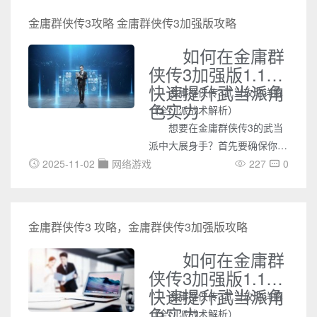
非常低的物品耐久，因此金制工
金庸群侠传3攻略 金庸群侠传3加强版攻略
具是相当不实用的，会使用它的
原因常只是因为“炫耀”。
如何在金庸群
侠传3加强版1.1中
快速提升武当派角
金庸群侠传3武当攻略详解
色实力
（全门派战术解析）
想要在金庸群侠传3的武当
派中大展身手？首先要确保你的
悟性达到70以上，选择增加侠义
2025-11-02
网络游戏
227
0
值的答案，至少达到20点。在入
门阶段，选择在牛家村第3天子
时加入破庙的剧情，击败强盗以
金庸群侠传3 攻略，金庸群侠传3加强版攻略
获取奖励，但第4天午时的强盗
部队战斗务必输掉，以迎接俞岱
如何在金庸群
岩的加入邀请。
侠传3加强版1.1中
快速提升武当派角
金庸群侠传3武当攻略详解
色实力
（全门派战术解析）