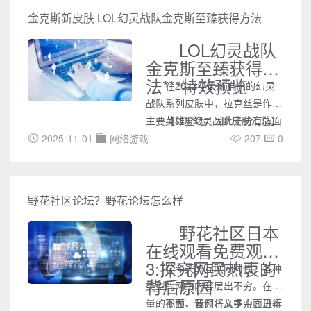
金克斯新皮肤 LOL幻灵战队金克斯至臻获得方法
LOL幻灵战队
金克斯至臻获得方
法***特效预览
在2022年最新推出的幻灵
战队系列皮肤中，拉克丝是作为
主要英雄登场，因此十分有牌面
【LOL幻灵战队皮肤汇总】
的获得了幻灵战队的至臻皮肤，
2025-11-01
网络游戏
207
0
至臻的幻灵战队拉克丝特效也变
得更加金灿灿的，配合朋克风格
的外形非常的华丽。
野花社区论坛？野花论坛怎么样
野花社区日本
在线观看免费观看
3:探究网民热衷的
在今天的互联网时代，各种
背后原因
类型的网络内容层出不穷。在海
量的视频、音频、文字中，日本
下面，我们将从多方面进行