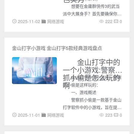
想要在金庸群侠传3的武当
派中大展身手？首先要确保你的
悟性达到70以上，选择增加侠义
2025-11-02
网络游戏
222
0
值的答案，至少达到20点。在入
门阶段，选择在牛家村第3天子
时加入破庙的剧情，击败强盗以
金山打字小游戏 金山打字5款经典游戏盘点
获取奖励，但第4天午时的强盗
部队战斗务必输掉，以迎接俞岱
金山打字中的
岩的加入邀请。
一个小游戏:警察
抓小偷是怎么玩的
金山打字中的小游戏：警察
啊
抓小偷是这样玩的：
一、游戏概述
警察抓小偷是一款基于金山
打字软件中的小游戏，旨在提升
玩家的打字速度和准确性。在游
2025-11-01
网络游戏
223
0
戏中，玩家扮演警察角色，通过
输入文字来操作角色追捕小偷。