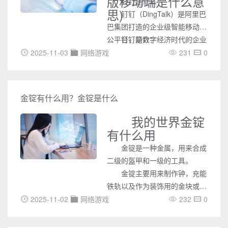
版移动端是什么意
钉钉是什么
思)
钉钉（DingTalk）是阿里巴
巴集团打造的企业级智能移动办
公平台，是数字经济时代的企业
钉钉简介：
组织协同办公和应用开发平台。
2025-11-03
网络游戏
231
0
金锭有什么用？金锭是什么
我的世界金锭
有什么用
金锭是一种金属，用来合成
二级的盔甲和一级的工具。
金锭主要用来制作钟，充能
铁轨以及作为装饰用的金块或是
装备，像是工具和盔甲。金制的
2025-11-02
网络游戏
232
0
工具工作时的速度将会比钻石更
加快;然而，由于金制工具有着