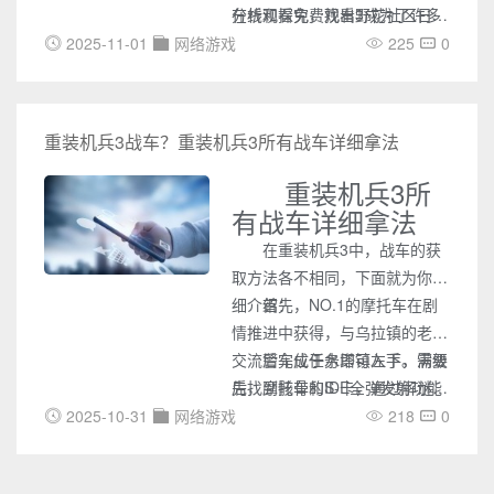
在线观看免费观看3成为了许多
分析和探究，找出野花社区日本
互联网用户最常访问的一个板
在线观看免费观看3背后的原
2025-11-01
网络游戏
225
0
块。不少人会对此产生疑问：这
因。
个板块到底有什么特别之处，拥
有什么吸引力，一直深受网民喜
重装机兵3战车？重装机兵3所有战车详细拿法
爱？
重装机兵3所
有战车详细拿法
在重装机兵3中，战车的获
取方法各不相同，下面就为你详
细介绍：
首先，NO.1的摩托车在剧
情推进中获得，与乌拉镇的老爹
交流后完成任务即可入手。满级
警车位于水塔镇左下，需要
后，摩托车的S-E全弹发射功能
先找到骸骨和ID卡，通过解谜打
非常实用，但主角专属。
开电源后参与BOSS战获取。摩
2025-10-31
网络游戏
218
0
托车的另一个版本在水塔镇左上
毒气沼泽，只需调查绳子并拉动