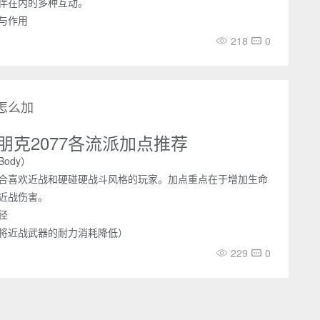
伴在内的多种互动。
与作用
218
0
点怎么加
朋克2077各流派加点推荐
ody）
合喜欢近战和硬碰硬战斗风格的玩家。加点重点在于增加生命
近战伤害。
径
将近战武器的耐力消耗降低）
229
0