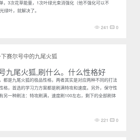
单，3次花草能量，1次叶绿光束消强化（他不强化可以不
金光绿叶，就解决了。
241
0
一下赛尔号中的九尾火狐
号九尾火狐,刷什么。什么性格好
，都是九尾火狐的极品性格，两者其实是对应两种不同的打法
性格，首选的学习力方案都是刷满特攻和速度。另外，保守性
有另一种刷法：特攻刷满，速度刷100左右，剩下的全部刷体
221
0