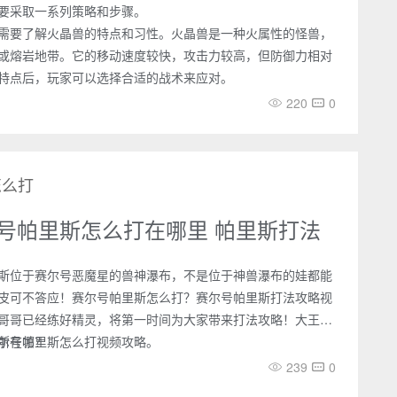
要采取一系列策略和步骤。
需要了解火晶兽的特点和习性。火晶兽是一种火属性的怪兽，
或熔岩地带。它的移动速度较快，攻击力较高，但防御力相对
特点后，玩家可以选择合适的战术来应对。
220
0
怎么打
号帕里斯怎么打在哪里 帕里斯打法
斯位于赛尔号恶魔星的兽神瀑布，不是位于神兽瀑布的娃都能
皮可不答应！赛尔号帕里斯怎么打？赛尔号帕里斯打法攻略视
哥哥已经练好精灵，将第一时间为大家带来打法攻略！大王也
尔号帕里斯怎么打视频攻略。
斯在哪？
239
0