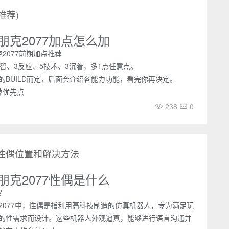
推荐)
朋克2077加点怎么加
2077前期加点推荐
机智、3反应、5技术、3沉着，多1点任意点。
的BUILD而定，后面会介绍各能力功能，看完你再决定。
荐优先点
238
0
级性偶位置和解决方法
朋克2077性偶是什么
？
2077中，性偶是指利用高科技制造的仿真机器人，专为满足玩
的性需求而设计。这些机器人外观逼真，能够进行语言沟通并