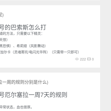
)
号的巴索斯怎么打
错的方法，只需要以下精灵：
天惊）
黑恐惧）、希莉娅（风影舞动）
斯加尔卡（灵魂寄托/电闪光华阵）（只需带一只即可）
222
0
拉一周的规则分别是什么)
号厄尔塞拉一周7天的规则
异常状态，血也很厚。